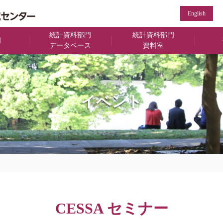
English
統計資料部門
統計資料部門
門
データベース
資料室
イベント
CESSA セミナー