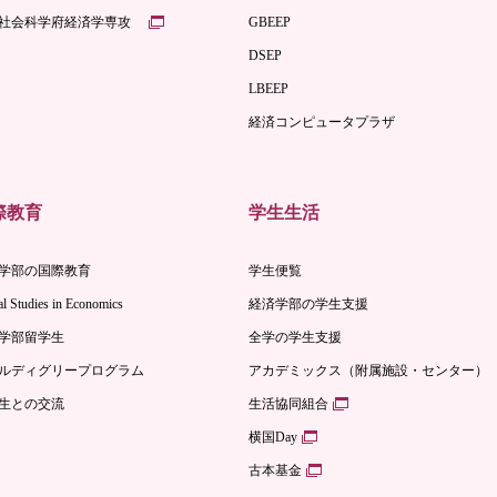
社会科学府経済学専攻
GBEEP
DSEP
LBEEP
経済コンピュータプラザ
際教育
学生生活
学部の国際教育
学生便覧
l Studies in Economics
経済学部の学生支援
学部留学生
全学の学生支援
ルディグリープログラム
アカデミックス（附属施設・センター）
生との交流
生活協同組合
横国Day
古本基金