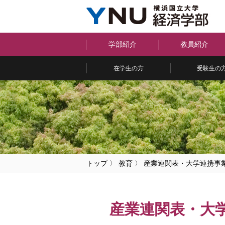
学部紹介
教員紹介
在学生の方
受験生の
トップ
〉
教育
〉
産業連関表・大学連携事
産業連関表・大