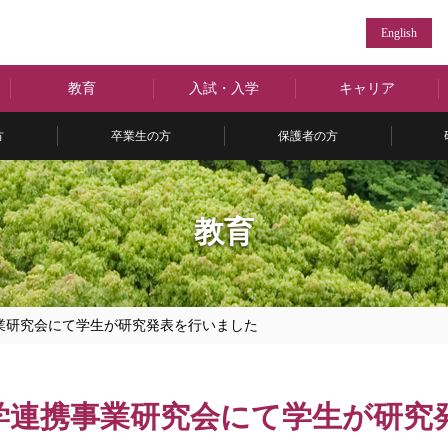
English
教育
入試・入学
キャリア
方
卒業生の方
保護者の方
教育
業研究会にて学生が研究発表を行いました
学連携事業研究会にて学生が研究