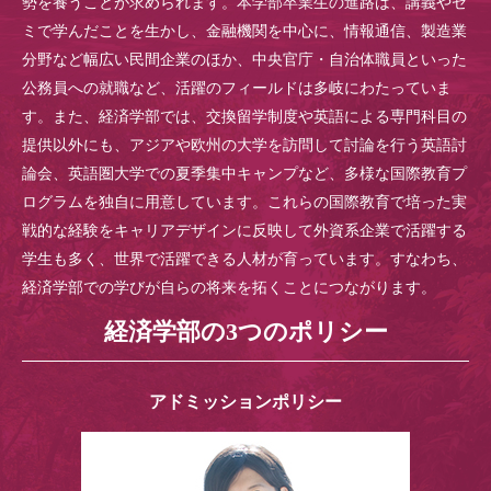
勢を養うことが求められます。本学部卒業生の進路は、講義やゼ
ミで学んだことを生かし、金融機関を中心に、情報通信、製造業
分野など幅広い民間企業のほか、中央官庁・自治体職員といった
公務員への就職など、活躍のフィールドは多岐にわたっていま
す。また、経済学部では、交換留学制度や英語による専門科目の
提供以外にも、アジアや欧州の大学を訪問して討論を行う英語討
論会、英語圏大学での夏季集中キャンプなど、多様な国際教育プ
ログラムを独自に用意しています。これらの国際教育で培った実
戦的な経験をキャリアデザインに反映して外資系企業で活躍する
学生も多く、世界で活躍できる人材が育っています。すなわち、
経済学部での学びが自らの将来を拓くことにつながります。
経済学部の3つのポリシー
アドミッションポリシー