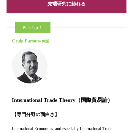
先端研究に触れる
Pick Up！
Craig Parsons
教授
International Trade Theory（国際貿易論）
【専門分野の面白さ】
International Economics, and especially International Trade