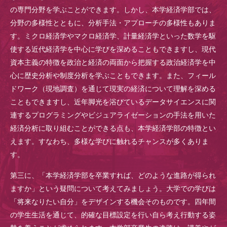
の専門分野を学ぶことができます。しかし、本学経済学部では、
分野の多様性とともに、分析手法・アプローチの多様性もありま
す。ミクロ経済学やマクロ経済学、計量経済学といった数学を駆
使する近代経済学を中心に学びを深めることもできますし、現代
資本主義の特徴を政治と経済の両面から把握する政治経済学を中
心に歴史分析や制度分析を学ぶこともできます。また、フィール
ドワーク（現地調査）を通じて現実の経済について理解を深める
こともできますし、近年脚光を浴びているデータサイエンスに関
連するプログラミングやビジュアライゼーションの手法を用いた
経済分析に取り組むことができる点も、本学経済学部の特徴とい
えます。すなわち、多様な学びに触れるチャンスが多くありま
す。
第三に、「本学経済学部を卒業すれば、どのような進路が得られ
ますか」という疑問について考えてみましょう。大学での学びは
「将来なりたい自分」をデザインする機会そのものです。四年間
の学生生活を通じて、的確な目標設定を行い自ら考え行動する姿