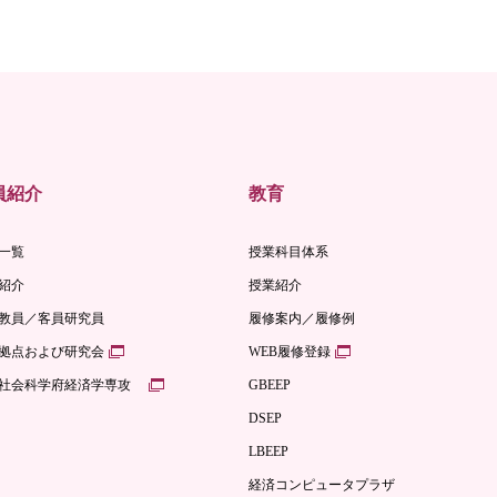
員紹介
教育
一覧
授業科目体系
紹介
授業紹介
教員／客員研究員
履修案内／履修例
拠点および研究会
WEB履修登録
社会科学府経済学専攻
GBEEP
DSEP
LBEEP
経済コンピュータプラザ