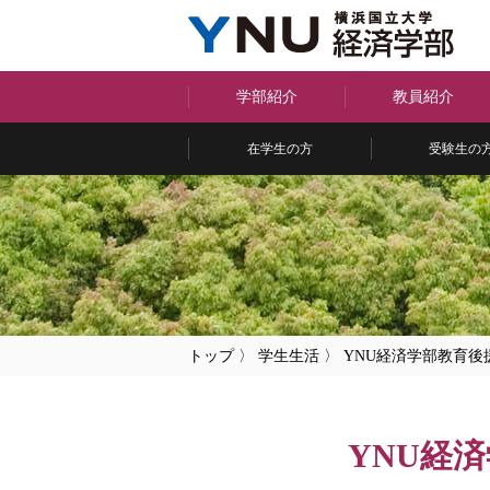
学部紹介
教員紹介
在学生の方
受験生の
トップ
〉
学生生活
〉
YNU経済学部教育後
YNU経