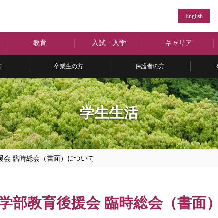
English
教育
入試・入学
キャリア
方
卒業生の方
保護者の方
学生生活
援会 臨時総会（書面）について
済学部教育後援会 臨時総会（書面