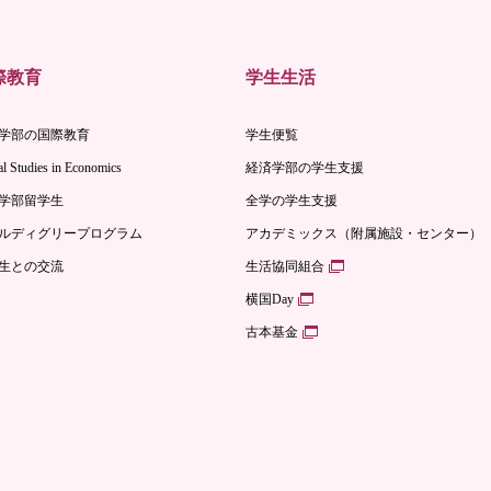
際教育
学生生活
学部の国際教育
学生便覧
l Studies in Economics
経済学部の学生支援
学部留学生
全学の学生支援
ルディグリープログラム
アカデミックス（附属施設・センター）
生との交流
生活協同組合
横国Day
古本基金